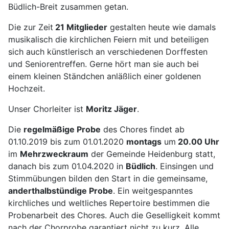
Büdlich-Breit zusammen getan.
Die zur Zeit
21 Mitglieder
gestalten heute wie damals
musikalisch die kirchlichen Feiern mit und beteiligen
sich auch künstlerisch an verschiedenen Dorffesten
und Seniorentreffen. Gerne hört man sie auch bei
einem kleinen Ständchen anläßlich einer goldenen
Hochzeit.
Unser Chorleiter ist
Moritz Jäger
.
Die
regelmäßige Probe
des Chores findet ab
01.10.2019 bis zum 01.01.2020
montags
um
20.00 Uhr
im
Mehrzweckraum
der Gemeinde Heidenburg statt,
danach bis zum 01.04.2020 in
Büdlich
. Einsingen und
Stimmübungen bilden den Start in die gemeinsame,
anderthalbstündige Probe
. Ein weitgespanntes
kirchliches und weltliches Repertoire bestimmen die
Probenarbeit des Chores. Auch die Geselligkeit kommt
nach der Chorprobe garantiert nicht zu kurz. Alle