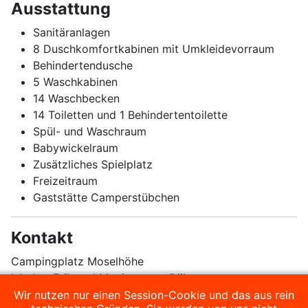
Ausstattung
Sanitäranlagen
8 Duschkomfortkabinen mit Umkleidevorraum
Behindertendusche
5 Waschkabinen
14 Waschbecken
14 Toiletten und 1 Behindertentoilette
Spül- und Waschraum
Babywickelraum
Zusätzliches Spielplatz
Freizeitraum
Gaststätte Camperstübchen
Kontakt
Campingplatz Moselhöhe
Inhaber Erik und Monique van Dijk
Bucherweg
Wir nutzen nur einen Session-Cookie und das aus rein