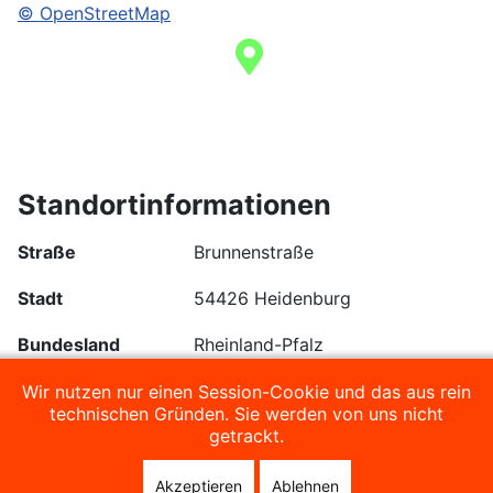
© OpenStreetMap
Standortinformationen
Straße
Brunnenstraße
Stadt
54426 Heidenburg
Bundesland
Rheinland-Pfalz
Räume
Gesellschaftszimmer
Wir nutzen nur einen Session-Cookie und das aus rein
technischen Gründen. Sie werden von uns nicht
Kegelbahn
getrackt.
Beschreibung
Akzeptieren
Ablehnen