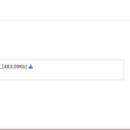
f
[483.09Kb]