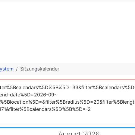
system
Sitzungskalender
&filter%5Bcalendars%5D%5B%5D=33&filter%5Bcalendars
end-date%5D=2026-09-
5Blocation%5D=&filter%5Bradius%5D=20&filter%5Blengt
471&filter%5Bcalendars%5D%5B%5D=-2
August 2026