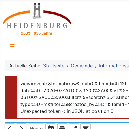
Aktuelle Seite:
Startseite
Gemeinde
Informations
view=events&format=raw&limit=0&Itemid=471
date%5D=2026-07-26T00%3A00%3A00&list%5B
06T00%3A00%3A00&filter%5Bsearch%5D=&filter%
Fehler
type%5D=m&filter%5Bcreated_by%5D=&Itemid=
Unexpected token < in JSON at position 0
Heute