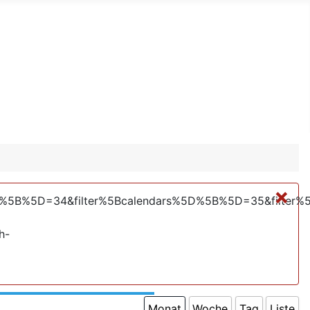
×
%5D%5B%5D=34&filter%5Bcalendars%5D%5B%5D=35&filter
h-
Monat
Woche
Tag
Liste